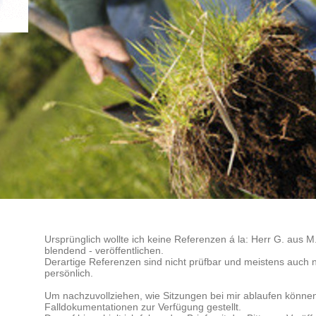
Ursprünglich wollte ich keine Referenzen á la: Herr G. aus 
blendend - veröffentlichen.
Derartige Referenzen sind nicht prüfbar und meistens auch nic
persönlich.
Um nachzuvollziehen, wie Sitzungen bei mir ablaufen können
Falldokumentationen zur Verfügung gestellt.