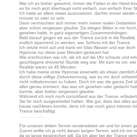
War ich es bisher gewohnt, immer die Fäden in der Hand bzw
es für mich jetzt überhaupt nicht einfach, nun einfach Ihrer 
Ich hatte an allem etwas auszusetzen, dachte immer wieder 
müsste so oder so sein.
Dann vermischten sich immer mehr meine realen Gedanken m
aber schon vergessen glaubte. Da stiegen Bilder in mir hoch,
gesehen hatte, in ganz eigenartigen Zusammenhängen.
Bald darauf gingen wir aus der Trance zurück in die Realität
endlich spannend zu werden, war Schluss mit der Trance.
Ich setzte mich auf und trank ein Glas Wasser und war doch 
Hypnose nur diese paar Minuten gedauert hat.
Wie erschrocken war ich, als ich auf die Uhr schaute und er
geschlagene dreiviertel Stunde weg war. Mir kam es vor, wie
Realität waren es 45 Minuten.
Ich habe meine erste Hypnose einerseits als etwas ziemlich Al
durch diese völlige Zeitverkennung, war es mir doch unheimli
nicht mitbekommen zu haben. Doch ich war die ganze Zeit ü
alles genau erinnern; das was ich gesehen oder gedacht hatte
kannte, aber bisher vergessen glaubte.
Während ich mich noch zurückfand aus der Trance, erläuterte
Sie für mich ausgearbeitet hatten. Wie gut, dass das alles a
hause nachlesen konnte, denn ich war noch ganz intensiv mi
Trance beschäftigt.
……………..
Für unseren dritten Termin verabredeten wir und für einen g
Zuerst wollte ich ja nicht diesen langen Termin, weil ich mir 
da so lange besprechen will. Da ich aber bei der Trance geme