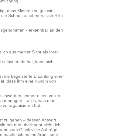
entlichung.
g, dass Klienten so gut wie
 die Scheu zu nehmen, sich Hilfe
rausgenommen - erkennbar an den
ich aus meiner Sicht als Ihrer
selbst erlebt hat, kann sich
st die begeisterte Erzählung einer
at, dass ihm eine Kundin von
schwerden, immer einen vollen
spannungen – alles, was man
 zu organisieren hat.
rzt zu gehen – dessen Antwort
lft mir nun überhaupt nicht; ich
habe zum Glück viele Aufträge,
m mache ich meine Arbeit sehr