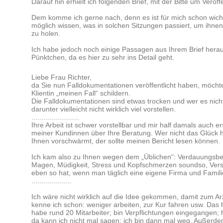
Darauf hin erhielt ich folgenden Brief, mit der Bitte um Veröff
Dem komme ich gerne nach, denn es ist für mich schon wichti
möglich wissen, was in solchen Sitzungen passiert, um ihnen
zu holen.
Ich habe jedoch noch einige Passagen aus Ihrem Brief he
Pünktchen, da es hier zu sehr ins Detail geht.
Liebe Frau Richter,
da Sie nun Falldokumentationen veröffentlicht haben, möchte 
Klientin „meinen Fall“ schildern.
Die Falldokumentationen sind etwas trocken und wer es nicht 
darunter vielleicht nicht wirklich viel vorstellen.
........................
Ihre Arbeit ist schwer vorstellbar und mir half damals auch er
meiner Kundinnen über Ihre Beratung. Wer nicht das Glück h
Ihnen vorschwärmt, der sollte meinen Bericht lesen können.
Ich kam also zu Ihnen wegen dem „Üblichen“: Verdauungsbe
Magen, Müdigkeit, Stress und Kopfschmerzen soundso, Ver
eben so hat, wenn man täglich eine eigene Firma und Familie
....................
Ich wäre nicht wirklich auf die Idee gekommen, damit zum A
kenne ich schon: weniger arbeiten, zur Kur fahren usw. Das hi
habe rund 20 Mitarbeiter; bin Verpflichtungen eingegangen; 
da kann ich nicht mal sagen: ich bin dann mal weg. Außerde