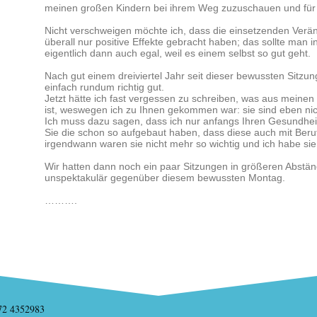
meinen großen Kindern bei ihrem Weg zuzuschauen und für s
Nicht verschweigen möchte ich, dass die einsetzenden Verä
überall nur positive Effekte gebracht haben; das sollte man in
eigentlich dann auch egal, weil es einem selbst so gut geht.
Nach gut einem dreiviertel Jahr seit dieser bewussten Sitzu
einfach rundum richtig gut.
Jetzt hätte ich fast vergessen zu schreiben, was aus mein
ist, weswegen ich zu Ihnen gekommen war: sie sind eben ni
Ich muss dazu sagen, dass ich nur anfangs Ihren Gesundheit
Sie die schon so aufgebaut haben, dass diese auch mit Berufs
irgendwann waren sie nicht mehr so wichtig und ich habe si
Wir hatten dann noch ein paar Sitzungen in größeren Abständ
unspektakulär gegenüber diesem bewussten Montag.
……….
172 4352983