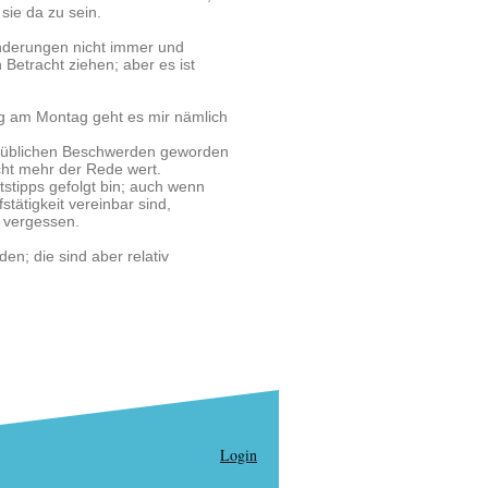
ie da zu sein.
nderungen nicht immer und
 Betracht ziehen; aber es ist
ng am Montag geht es mir nämlich
en üblichen Beschwerden geworden
cht mehr der Rede wert.
stipps gefolgt bin; auch wenn
tätigkeit vereinbar sind,
e vergessen.
en; die sind aber relativ
Login