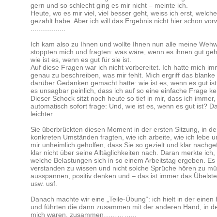
gern und so schlecht ging es mir nicht – meinte ich.
Heute, wo es mir viel, viel besser geht, weiss ich erst, welch
gezahlt habe. Aber ich will das Ergebnis nicht hier schon v
..................
Ich kam also zu Ihnen und wollte Ihnen nun alle meine Weh
stoppten mich und fragten: was wäre, wenn es ihnen gut geht
wie ist es, wenn es gut für sie ist.
Auf diese Fragen war ich nicht vorbereitet. Ich hatte mich im
genau zu beschreiben, was mir fehlt. Mich ergriff das blanke 
darüber Gedanken gemacht hatte: wie ist es, wenn es gut is
es unsagbar peinlich, dass ich auf so eine einfache Frage ke
Dieser Schock sitzt noch heute so tief in mir, dass ich immer
automatisch sofort frage: Und, wie ist es, wenn es gut ist? D
leichter.
Sie überbrückten diesen Moment in der ersten Sitzung, in d
konkreten Umständen fragten, wie ich arbeite, wie ich lebe u
mir unheimlich geholfen, dass Sie so gezielt und klar nachge
klar nicht über seine Alltäglichkeiten nach. Daran merkte ich
welche Belastungen sich in so einem Arbeitstag ergeben. Es 
verstanden zu wissen und nicht solche Sprüche hören zu m
ausspannen, positiv denken und – das ist immer das Übelste
usw. usf.
Danach machte wir eine „Teile-Übung“: ich hielt in der einen
und führten die dann zusammen mit der anderen Hand, in der i
mich waren, zusammen…………...