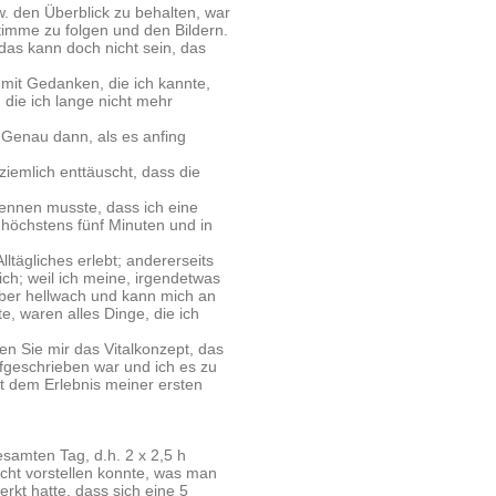
. den Überblick zu behalten, war
Stimme zu folgen und den Bildern.
das kann doch nicht sein, das
it Gedanken, die ich kannte,
 die ich lange nicht mehr
. Genau dann, als es anfing
ziemlich enttäuscht, dass die
kennen musste, dass ich eine
 höchstens fünf Minuten und in
ltägliches erlebt; andererseits
ch; weil ich meine, irgendetwas
ber hellwach und kann mich an
, waren alles Dinge, die ich
n Sie mir das Vitalkonzept, das
ufgeschrieben war und ich es zu
t dem Erlebnis meiner ersten
esamten Tag, d.h. 2 x 2,5 h
nicht vorstellen konnte, was man
rkt hatte, dass sich eine 5