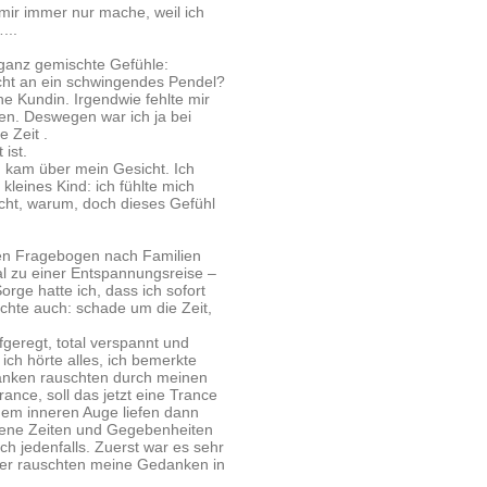
 mir immer nur mache, weil ich
...
 ganz gemischte Gefühle:
icht an ein schwingendes Pendel?
ne Kundin. Irgendwie fehlte mir
en. Deswegen war ich ja bei
 Zeit .
ist.
 kam über mein Gesicht. Ich
kleines Kind: ich fühlte mich
nicht, warum, doch dieses Gefühl
den Fragebogen nach Familien
l zu einer Entspannungsreise –
rge hatte ich, dass ich sofort
achte auch: schade um die Zeit,
eregt, total verspannt und
ich hörte alles, ich bemerkte
edanken rauschten durch meinen
ance, soll das jetzt eine Trance
inem inneren Auge liefen dann
dene Zeiten und Gegebenheiten
ch jedenfalls. Zuerst war es sehr
der rauschten meine Gedanken in