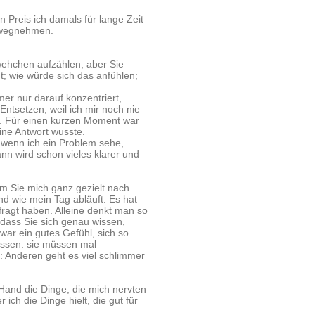
en Preis ich damals für lange Zeit
orwegnehmen.
wehchen aufzählen, aber Sie
; wie würde sich das anfühlen;
mer nur darauf konzentriert,
Entsetzen, weil ich mir noch nie
t. Für einen kurzen Moment war
ine Antwort wusste.
, wenn ich ein Problem sehe,
ann wird schon vieles klarer und
em Sie mich ganz gezielt nach
nd wie mein Tag abläuft. Es hat
fragt haben. Alleine denkt man so
, dass Sie sich genau wissen,
war ein gutes Gefühl, sich so
üssen: sie müssen mal
: Anderen geht es viel schlimmer
 Hand die Dinge, die mich nervten
ch die Dinge hielt, die gut für