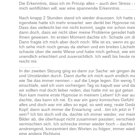
Die Erkenntnis, dass ich im Prinzip alles – auch den Stress -
mich wohlfühlen will, war eine spannende Erkenntnis…………
Nach knapp 2 Stunden stand ich wieder draussen. Ich hatte
irgendwie hatte ich mehr erwartet: wer denkt bei Hypnose n
Dass das vielleicht bei mir nicht kommt, sagte mir schon mei
dann doch, dass wir nicht über meine Probleme geredet hatt
Ihnen gewesen. Im ersten Moment dachte ich: Schade um die
Dann fragte ich mich aber doch noch: Wie ist es, wenn es gut 
Ich sehe mich noch genau da stehen und ein breites Lächeln
schaute über die weite Wiese und habe mich gefreut, wie ein 
unendlich erleichtert und zuversichtlich. Ich weiß bis heute 
reicht mir.
……….…..
In der zweiten Sitzung ging es dann zur Sache: wir gingen 
und Umständen durch. Dann durfte ich mich auch endlich ma
wie Sie das immer nennen – auf die Liege legen. Ein wenig So
einschlafe, weil ich vom vorherigen Tag so kaputt war und d
wir sollten mal doch lieber reden, das hatte mir so gut getan.
Nun kam meine erste Hypnose in meinem Leben! Ich war aufg
dachte, das kann ich nie. Es war ein ganz komisches Gefühl: 
alles und doch war mir alles so egal, so weit weg; reale G
Kopf; dann auch immer die Erwartung: und…bin ich jetzt in Tr
sein? Ich bin doch voll da, dachte ich immer wieder; vor me
Bilder ab, die überhaupt nicht zusammen passten; verschie
vermischten sich. Ich schrecke immer wieder hoch – dachte i
anstrengend, konzentriert den Worten zu folgen; immer wie
eine andere Richtung.