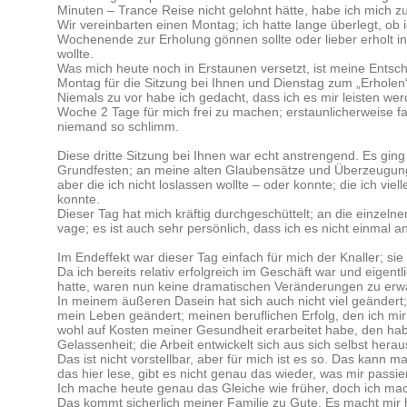
Minuten – Trance Reise nicht gelohnt hätte, habe ich mich z
Wir vereinbarten einen Montag; ich hatte lange überlegt, ob i
Wochenende zur Erholung gönnen sollte oder lieber erholt in
wollte.
Was mich heute noch in Erstaunen versetzt, ist meine Entsc
Montag für die Sitzung bei Ihnen und Dienstag zum „Erhole
Niemals zu vor habe ich gedacht, dass ich es mir leisten wer
Woche 2 Tage für mich frei zu machen; erstaunlicherweise f
niemand so schlimm.
Diese dritte Sitzung bei Ihnen war echt anstrengend. Es gi
Grundfesten; an meine alten Glaubensätze und Überzeugung
aber die ich nicht loslassen wollte – oder konnte; die ich vie
konnte.
Dieser Tag hat mich kräftig durchgeschüttelt; an die einzeln
vage; es ist auch sehr persönlich, dass ich es nicht einmal 
Im Endeffekt war dieser Tag einfach für mich der Knaller; s
Da ich bereits relativ erfolgreich im Geschäft war und eigen
hatte, waren nun keine dramatischen Veränderungen zu erw
In meinem äußeren Dasein hat sich auch nicht viel geändert; 
mein Leben geändert; meinen beruflichen Erfolg, den ich mir
wohl auf Kosten meiner Gesundheit erarbeitet habe, den hab
Gelassenheit; die Arbeit entwickelt sich aus sich selbst herau
Das ist nicht vorstellbar, aber für mich ist es so. Das kann
das hier lese, gibt es nicht genau das wieder, was mir passiert
Ich mache heute genau das Gleiche wie früher, doch ich mache
Das kommt sicherlich meiner Familie zu Gute. Es macht mir