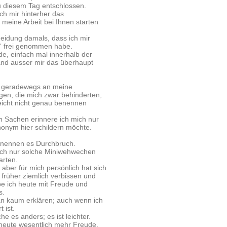
u diesem Tag entschlossen.
ch mir hinterher das
 meine Arbeit bei Ihnen starten
heidung damals, dass ich mir
n“ frei genommen habe.
de, einfach mal innerhalb der
and ausser mir das überhaupt
ng geradewegs an meine
en, die mich zwar behinderten,
lleicht nicht genau benennen
en Sachen erinnere ich mich nur
anonym hier schildern möchte.
ie nennen es Durchbruch.
tlich nur solche Miniwehwechen
arten.
aber für mich persönlich hat sich
 früher ziemlich verbissen und
e ich heute mit Freude und
s.
 man kaum erklären; auch wenn ich
 ist.
 es anders; es ist leichter.
 heute wesentlich mehr Freude,